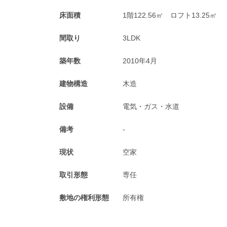
床面積
1階122.56㎡ ロフト13.25㎡
間取り
3LDK
築年数
2010年4月
建物構造
木造
設備
電気・ガス・水道
備考
-
現状
空家
取引形態
専任
敷地の権利形態
所有権