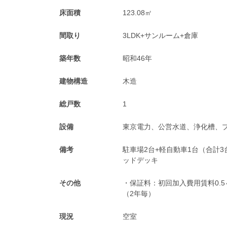
床面積
123.08㎡
間取り
3LDK+サンルーム+倉庫
築年数
昭和46年
建物構造
木造
総戸数
1
設備
東京電力、公営水道、浄化槽、
備考
駐車場2台+軽自動車1台（合計
ッドデッキ
その他
・保証料：初回加入費用賃料0.5ヶ
（2年毎）
現況
空室